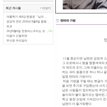
최근 게시물
더 보기
여름학기 제8강;한용운『님의 …
딴따라 가방
공감적 연민 2026년 8월8일 합평…
초코
26년8월6일 천호바느우리는 조…
(1)
마음이 간절하면
무식한 우리엄마
11
월 중순이면 남편은 검정색 
그 프로에서나 봤을 형형색색의 
의 재킷과 조끼
,
그에 어울리는 크
하는 파티 용품으로 하나 하나 
일명 딴따라 가방이다
.
처음 가방을 꾸릴 때는 뽀글이 
을 보면 추가로 구입했는데 사지
남은 사람들이 정리하는데 주인
쓸이되어 불이 들어오는 탬버린
,
학교 동창 모임에 가져갔다가 친
남편이 더 즐거워했다
.