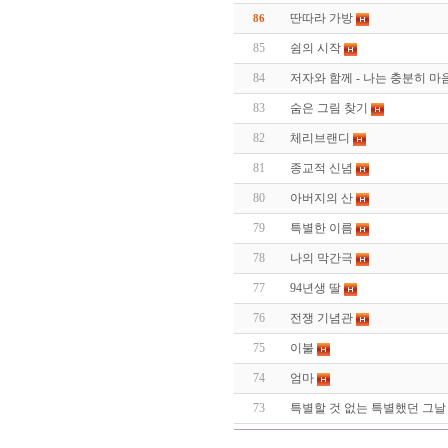
딴따라 가방
86
85
쉼의 시작
84
저자와 함께 - 나는 충분히 마
83
숨은 그림 찾기
82
체리브랜디
81
종교적 신념
80
아버지의 산
79
특별한 이름
78
나의 막간극
77
94년생 딸
76
전쟁 기념관
75
이불
74
엄마
73
특별할 것 없는 특별했던 그날