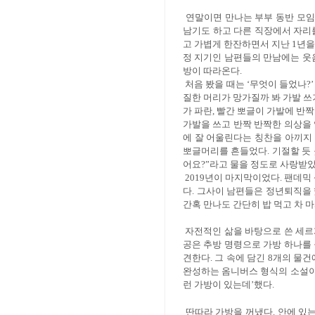
연말이면 만나는 부부 동반 모임
남기도 하고 다른 직장에서 자리
고 가볍게 한잔하면서 지난
1
년을
정 지기인 남편들의 만남에는 웃
방이 따라온다
.
처음 봤을 때는
‘
무엇이 들었나
?
질한 머리가 망가질까 봐 가발 
가 파란
,
빨간 뽀글이 가발에 반
가발을 쓰고 반짝 반짝한 의상을
에 잘 어울린다는 칭찬을 아끼지
뽀글머리를 흔들었다
.
기절할 듯
어요
?”
라고 물을 정도로 사랑받
2019
년이 마지막이었다
.
팬데믹
다
.
그사이 남편들은 정년퇴직을 
간혹 만나도 간단히 밥 먹고 차 
자전적인 삶을 바탕으로 쓴 세
공은 추방 명령으로 가방 하나를
견한다
.
그 속에 담긴
8
개의 물건
완성하는 옴니버스 형식의 소설
런 가방이 있는데
’
했다
.
딴따라 가방을 꺼냈다
.
안에 있