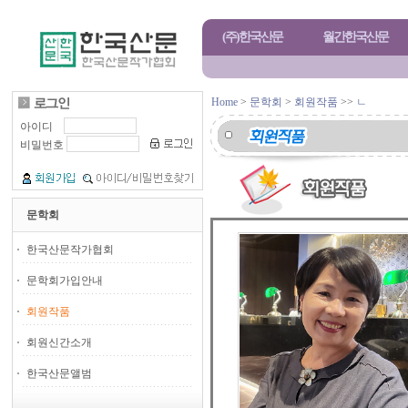
(주)한국산문
월간한국산문
Home
>
문학회
>
회원작품
>>
ㄴ
아이디
비밀번호
문학회
한국산문작가협회
문학회가입안내
회원작품
회원신간소개
한국산문앨범