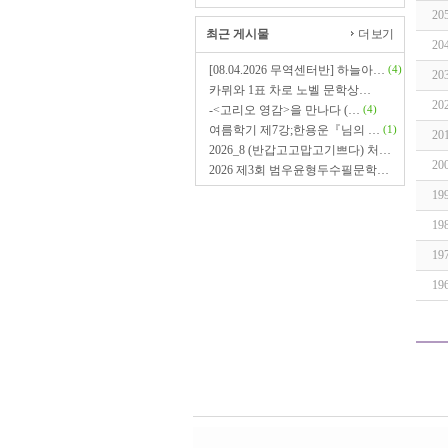
20
최근 게시물
더 보기
20
[08.04.2026 무역센터반] 하늘아…
(4)
20
카뮈와 1표 차로 노벨 문학상…
20
-<고리오 영감>을 만나다 (…
(4)
여름학기 제7강;한용운『님의 …
(1)
20
2026_8 (반갑고고맙고기쁘다) 처…
20
2026 제3회 범우윤형두수필문학…
19
19
19
19