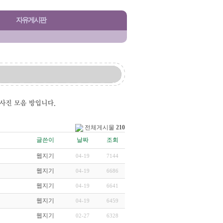
자유게시판
전체게시물
210
글쓴이
날짜
조회
웹지기
04-19
7144
웹지기
04-19
6686
웹지기
04-19
6641
웹지기
04-19
6459
웹지기
02-27
6328