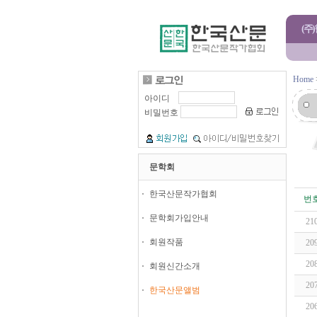
(주
Home
아이디
비밀번호
문학회
한국산문작가협회
번
문학회가입안내
21
회원작품
20
20
회원신간소개
20
한국산문앨범
20