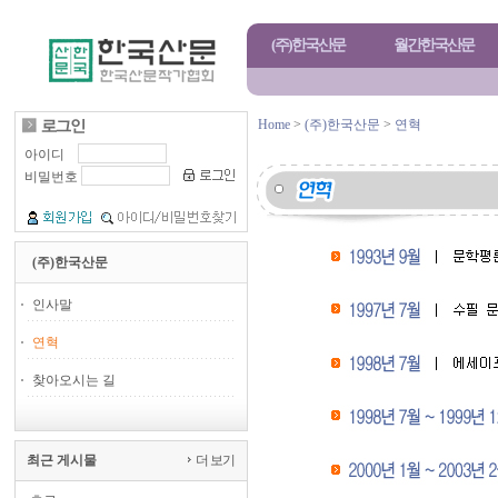
(주)한국산문
월간한국산문
Home
>
(주)한국산문
>
연혁
아이디
비밀번호
(주)한국산문
인사말
연혁
찾아오시는 길
최근 게시물
더 보기