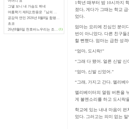
어머니 표
1
학년 때부터 밤
10
시까지 학
그댈 보니 내 가슴도 뛰네
졌다
,
게다가 그때는 학교 급
여름학기 제8강;한용운『님의 …
었다
.
공감적 연민 2026년 8월8일 합평…
초코
엄마는 요리에 진심인 분이
26년8월6일 천호바느우리는 조…
(1)
번이 아니었다
.
다른 친구들
할 뻔했다
.
엄마는 급한 성격
“
엄마
,
도시락
!”
“
그래 다 됐어
.
얼른 신발 신
“
엄마
,
신발 신었어
.”
“
그래
,
가지고 간다
.
엘리베이
엘리베이터의 열림 버튼을 
게 볼멘소리를 하고 도시락
학교에 있는 내내 마음이 편
었다
.
그러고는 의미 없는 말