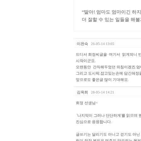
“
딸아
!
엄마도 엄마이긴 하지
더 잘할 수 있는 일들을 해
이완숙
26-05-14 13:05
드디서 희정씨글을 여기서 읽게되니 
시작이군요.
오랜동안 간직해두었던 외침이겠죠.엄
그리고 도시락.잡고있는손에 담긴애정
앞으로도 좋은글 많이 기대해요.
김옥희
26-05-14 14:21
희정 선생님~
'나지막이 그러나 단단하게'를 읽으며 
진심으로 응원합니다.
글쓰기는 달리기도 아니고 걷기도 아닌
림이 정작 본인은 멈추지 않으려는 몸