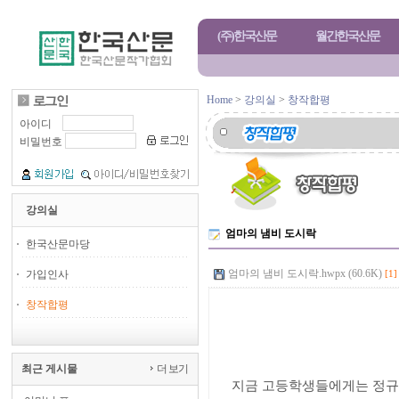
(주)한국산문
월간한국산문
Home
>
강의실
>
창작합평
아이디
비밀번호
강의실
엄마의 냄비 도시락
한국산문마당
엄마의 냄비 도시락.hwpx (60.6K)
[1]
가입인사
창작합평
엄마의 냄
김
최근 게시물
더 보기
지금 고등학생들에게는 정규 