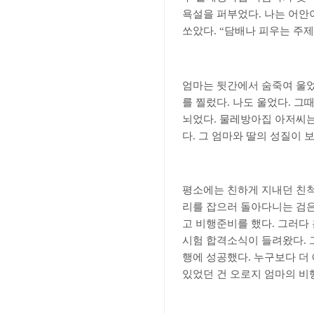
욕설을 퍼부었다
.
나는 어안
쏘았다
. “
담배나 피우는 주
엄마는 뒷간에서 숨죽여 울
를 찔렀다
.
나도 울었다
.
그때
뇌었다
.
물레방아집 아저씨는
다
.
그 엄마와 딸의 성질이 
평소에는 친하게 지내던 친
리를 잡으러 돌아다니는 검
고 비행준비를 했다
.
그러다 
시험 합격소식이 들려왔다
.
행에 성공했다
.
누구보다 더
있었던 건 오로지 엄마의 비