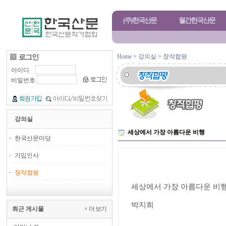
(주)한국산문
월간한국산문
Home
>
강의실
>
창작합평
아이디
비밀번호
강의실
세상에서 가장 아름다운 비행
한국산문마당
가입인사
창작합평
세상에서 가장 아름다운 비
박지희
최근 게시물
더 보기