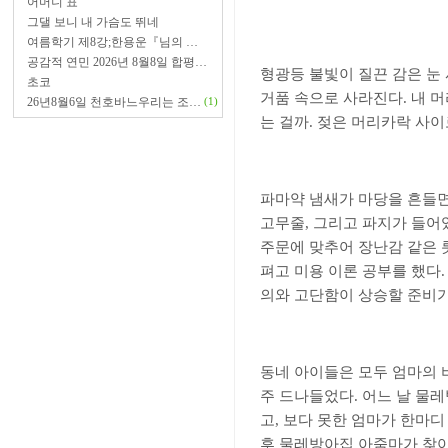
어머니 표
그댈 보니 내 가슴도 뛰네
여름학기 제8강;한용운『님의 …
공감적 연민 2026년 8월8일 합평…
형광등 불빛이 질끈 감은 눈
초코
거품 속으로 사라진다
.
내 
26년8월6일 천호바느우리는 조…
(1)
는 걸까
.
젖은 머리카락 사이
파마약 냄새가 마당을 흔들
고무줄
,
그리고 파지가 들어
주문에 맞추어 장난감 같은 
펴고 미용 이론 공부를 했다
의와 고단함이 상승할 준비
동네 아이들은 모두 엄마의
주 드나들었다
.
어느 날 물레
고
,
보다 못한 엄마가 한마디
후 물레방아집 아줌마가 찾