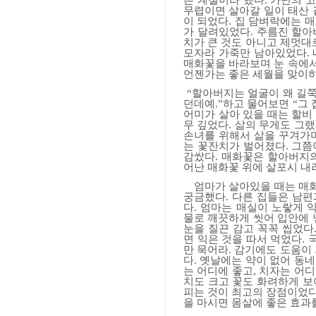
픈 계절이라 했다
.
가난의 
무렵이면 살아갈 일이 태산
이 되었다
.
집 담벼락에는 매
가 달려있었다
.
주름진 할아
치가 큰 것도 아니고 제멋대
모자라 가죽만 남아있었다
.
매화꽃을 바라보며 눈 속에
언젠가는 좋은 세월을 맞이하
“
할아버지는 얼굴이 왜 길
던데예
.”
하고 물어보면
“
그 
어미가 살아 있을 때는 할비
무 깊었다
.
삶의 무게도 그랬
손녀를 위해서 삶을 꾸겨가
는 꽃잔치가 벌어졌다
.
그쯤
감쌌다
.
매화꽃은 할아버지의
어난 매화꽃 위에 살포시 내
엄마가 살아있을 때는 매
궁금했다
.
다른 집들은 남편
다
.
엄마는 매실이 노랗게 
물로 깨끗하게 씻어 입안에 
눈을 질끈 감고 꼭꼭 씹었다
면 익은 것을 따서 먹었다
.
만 묵어라
.
감기에도 도움이 
다
.
옛날에는 약이 없어 동네
는 어디에 좋고
,
치자는 어디
치도 크고 꽃도 화려하게 보
피는 것이 최고의 장점이었
을 마시면 몸살에 좋은 효과