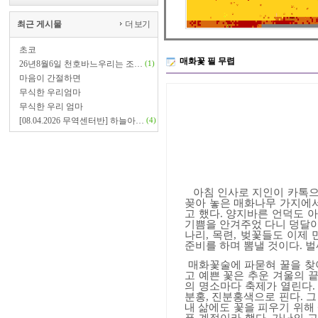
최근 게시물
더 보기
초코
매화꽃 필 무렵
26년8월6일 천호바느우리는 조…
(1)
마음이 간절하면
무식한 우리엄마
무식한 우리 엄마
[08.04.2026 무역센터반] 하늘아…
(4)
아침 인사로 지인이 카톡으
꽂아 놓은 매화나무 가지에
고 했다
.
양지바른 언덕도 아
기쁨을 안겨주었 다니 덩달아
나리
,
목련
,
벚꽃들도 이제 
준비를 하며 뽐낼 것이다
.
벌
매화꽃술에 파묻혀 꿀을 찾
고 예쁜 꽃은 추운 겨울의 
의 명소마다 축제가 열린다
분홍
,
진분홍색으로 핀다
.
그
내 삶에도 꽃을 피우기 위해