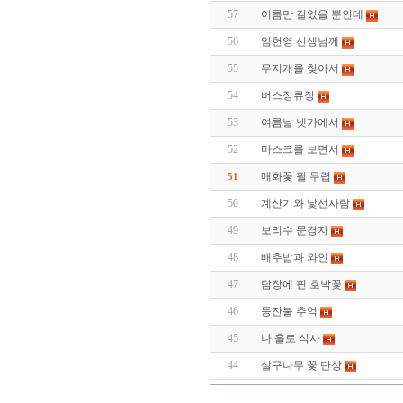
57
이름만 걸었을 뿐인데
56
임헌영 선생님께
55
무지개를 찾아서
54
버스정류장
53
여름날 냇가에서
52
마스크를 보면서
매화꽃 필 무렵
51
50
계산기와 낯선사람
49
보리수 문경자
48
배추밥과 와인
47
담장에 핀 호박꽃
46
등잔불 추억
45
나 홀로 식사
44
살구나무 꽃 단상