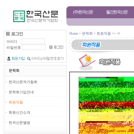
(주)한국산문
월간한국산문
Home
>
문학회
>
회원작품
>>
ㅁ
아이디
비밀번호
문학회
한국산문작가협회
문학회가입안내
회원작품
회원신간소개
한국산문앨범