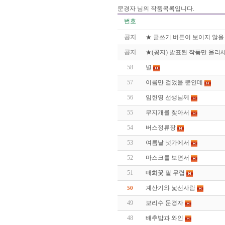
문경자 님의 작품목록입니다.
번호
공지
★ 글쓰기 버튼이 보이지 않을
공지
★(공지) 발표된 작품만 올리세
58
별
57
이름만 걸었을 뿐인데
56
임헌영 선생님께
55
무지개를 찾아서
54
버스정류장
53
여름날 냇가에서
52
마스크를 보면서
51
매화꽃 필 무렵
계산기와 낯선사람
50
49
보리수 문경자
48
배추밥과 와인