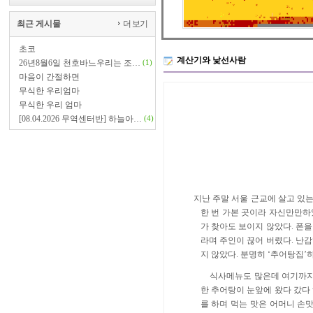
최근 게시물
더 보기
초코
계산기와 낯선사람
26년8월6일 천호바느우리는 조…
(1)
마음이 간절하면
무식한 우리엄마
무식한 우리 엄마
[08.04.2026 무역센터반] 하늘아…
(4)
지난 주말 서울 근교에 살고 있
한 번 가본 곳이라 자신만만
가 찾아도 보이지 않았다
.
폰을
라며 주인이 끊어 버렸다
.
난감
지 않았다
.
분명히
‘
추어탕집
’
식사메뉴도 많은데 여기까지
한 추어탕이 눈앞에 왔다 갔다
를 하며 먹는 맛은 어머니 손