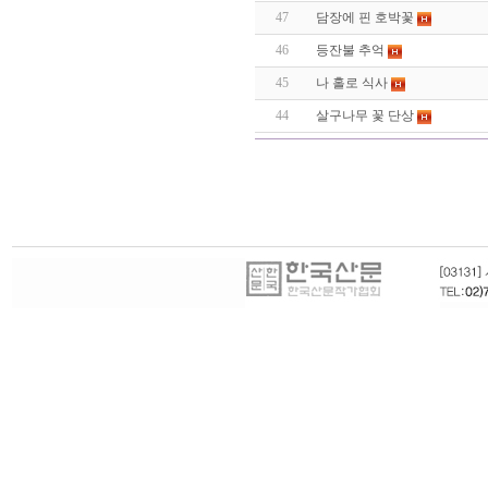
47
담장에 핀 호박꽃
46
등잔불 추억
45
나 홀로 식사
44
살구나무 꽃 단상