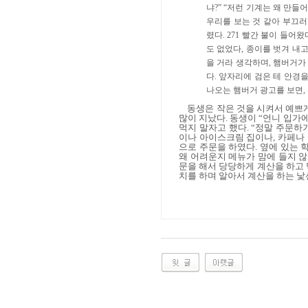
냐
?” “
저런 기계는 왜 만들
우리를 보는 것 같아 부끄
렸다
. 271
빨간 불이 들어왔
도 없었다
,
종이를 벗겨 내고
을 거라 생각하며
,
햄버거가 
다
.
앞자리에 검은 테 안경을
나오는 햄버거 광고를 보면
,
동생은 작은 것을 시켜서 예쁘
많이 지났다
.
동생이
“
언니 입가에
먹지 말자고 했다
. “
정말 주문하기
이나 아이스크림 집이나
,
카페나 
으로 주문을 하였다
.
옆에 있는 
왜 어려운지 메뉴가 맘에 들지 
문을 해서 당당하게 계산을 하고
치를 하며 알아서 계산을 하는 