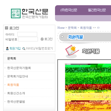
(주)한국산문
월간한국산문
Home
>
문학회
>
회원작품
>>
ㅁ
아이디
비밀번호
문학회
한국산문작가협회
문학회가입안내
회원작품
회원신간소개
한국산문앨범