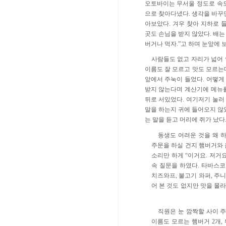
오토바이는 무서울 정도로 속
으로 찾아다녔다
.
생각을 바꾸
아보았다
.
겨우 찾아 지하로 
곳도 손님을 받지 않았다
.
배는
버거나 먹자
.”
고 하며 눈앞에 
사람들도 없고 자리가 넓어
이름도 잘 모르고 맛도 모르는
앞에서 주눅이 들었다
.
어떻게
받지 않는다며 계산기에 메뉴를
뒤로 서있었다
.
여기저기 눌러 
말을 하는지 귀에 들어오지 않
는 말을 듣고 머리에 쥐가 났다
동생도 어려운 것을 왜 
주문을 하실 건지 햄버거와
소리만 하게
“
이거요
.
저거
속 질문을 하였다
.
타바스코
치즈와프
,
불고기 와퍼
,
주니
어 본 것도 없지만 맛을 몰
직원은 눈 깜짝할 사이 
이름도 모르는 햄버거
2
개
,