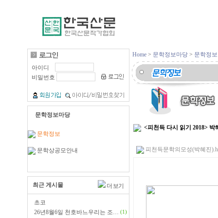
Home
>
문학정보마당
>
문학정보
아이디
비밀번호
문학정보마당
<피천득 다시 읽기 2018>
문학정보
피천득문학의모성(박혜진).hwp 
문학상공모안내
최근 게시물
더 보기
초코
26년8월6일 천호바느우리는 조…
(1)