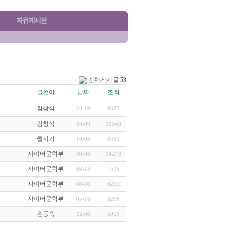
자유게시판
전체게시물
53
글쓴이
날짜
조회
김창식
10-19
9587
김창식
10-09
11549
웹지기
10-03
8581
사이버문학부
09-08
14273
사이버문학부
08-18
7518
사이버문학부
08-08
6292
사이버문학부
05-18
6256
손동숙
12-08
5925