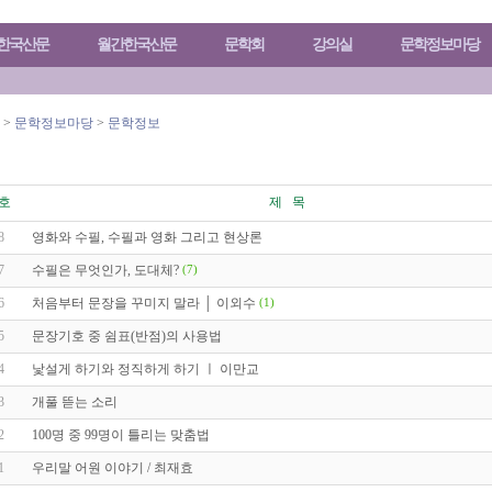
)한국산문
월간한국산문
문학회
강의실
문학정보마당
>
문학정보마당
>
문학정보
호
제 목
8
영화와 수필, 수필과 영화 그리고 현상론
7
수필은 무엇인가, 도대체?
(7)
6
처음부터 문장을 꾸미지 말라 │ 이외수
(1)
5
문장기호 중 쉼표(반점)의 사용법
4
낯설게 하기와 정직하게 하기 ㅣ 이만교
3
개풀 뜯는 소리
2
100명 중 99명이 틀리는 맞춤법
1
우리말 어원 이야기 / 최재효