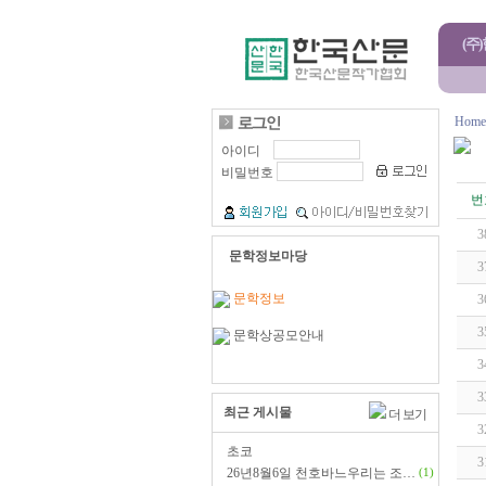
(주
Home
아이디
비밀번호
번
3
문학정보마당
3
문학정보
3
3
문학상공모안내
3
3
최근 게시물
더 보기
3
초코
3
26년8월6일 천호바느우리는 조…
(1)