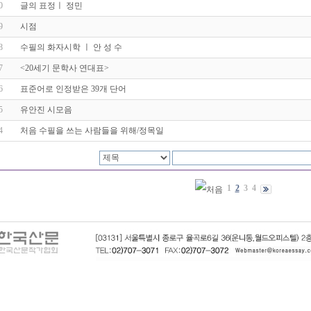
0
글의 표정ㅣ 정민
9
시점
8
수필의 화자시학 ㅣ 안 성 수
7
<20세기 문학사 연대표>
6
표준어로 인정받은 39개 단어
5
유안진 시모음
4
처음 수필을 쓰는 사람들을 위해/정목일
1
2
3
4