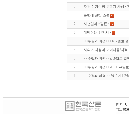
9
춘원 이광수의 문학과 사상 <
8
불법에 관한 소론
7
시선일미 <평론>
6
대바람1 <신작시>
5
<<수필과 비평>>11/12월호 
4
시의 서사성과 모더니즘/시적
3
<<수필과 비평>>9/10월호 월
2
<<수핗과 비평>>2010.3-4월
1
<<수필과 비평>> 2010년 1/