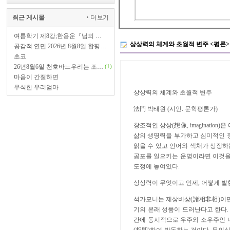
최근 게시물
더 보기
여름학기 제8강;한용운『님의 …
상상력의 체계와 초월적 변주 <평
공감적 연민 2026년 8월8일 합평…
초코
26년8월6일 천호바느우리는 조…
(1)
마음이 간절하면
무식한 우리엄마
상상력의 체계와 초월적 변주
法門 박태원 (시인. 문학평론가)
창조적인 상상(想像, imaginati
삶의 생명력을 부가하고 심미적인 
읽을 수 있고 언어와 색채가 상징
공포를 일으키는 운명이라면 이것을 
도정에 놓여있다.
상상력이 무엇이고 언제, 어떻게 발
석가모니는 제상비상(諸相非相)이면
기의 본래 성품이 드러난다고 한다.
간에 동시적으로 우주와 소우주인 