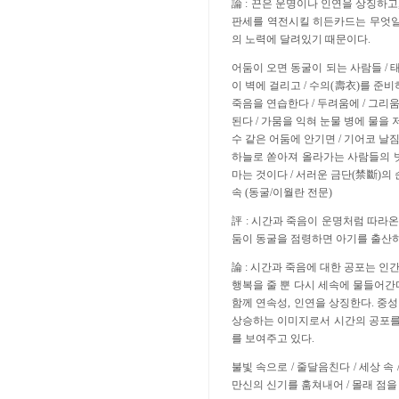
論 : 끈은 운명이나 인연을 상징하
판세를 역전시킬 히든카드는 무엇일
의 노력에 달려있기 때문이다.
어둠이 오면 동굴이 되는 사람들 / 
이 벽에 걸리고 / 수의(壽衣)를 준비
죽음을 연습한다 / 두려움에 / 그리움
된다 / 가뭄을 익혀 눈물 병에 물을 
수 같은 어둠에 안기면 / 기어코 날짐
하늘로 쏟아져 올라가는 사람들의 빗
마는 것이다 / 서러운 금단(禁斷)의
속 (동굴/이월란 전문)
評 : 시간과 죽음이 운명처럼 따라온
둠이 동굴을 점령하면 아기를 출산
論 : 시간과 죽음에 대한 공포는 
행복을 줄 뿐 다시 세속에 물들어간
함께 연속성, 인연을 상징한다. 중
상승하는 이미지로서 시간의 공포를 
를 보여주고 있다.
불빛 속으로 / 줄달음친다 / 세상 속 
만신의 신기를 훔쳐내어 / 몰래 점을 