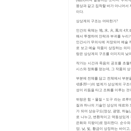
(相卽)하여 발동하는 것이다. 무
몽상과 같고 집착할 바가 아니어서 
이다.
상상계의 구조는 어떠한가?
인간의 육체는 地, 水, 火, 風의 
해서 투쟁하며 안락과 부귀를 누리기
인간사가 무의식에 저장되어 예술 작
로 보고 예술 작품이 상징하는 의미
랑은 상상계의 구조를 이미지의 낮의
작가는 시간과 죽음의 공포를 초월
시스와 정화를 얻는데, 그 작품의 
부분에 전체를 담고 전체에서 부분
切多卽一)의 법계가 상상계의 구조이
성이 리듬을 타고 조화를 이루는 것
뒤랑은 힘 + 물질 = 도구 라는 
질과 하나의 기술인 상상의 재료와 
가 되어 상승구도(정상, 광명, 하늘),
로 나누고, 변환적이고 역동성있게 구
은화와 지팡이)로 정리한다. 순수와
양, 낮, 빛, 황금이 상징하는 바이고, 