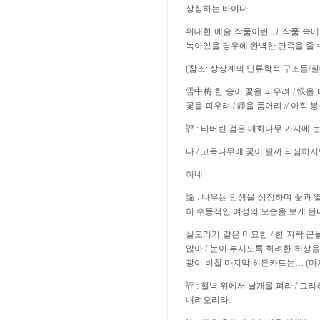
상징하는 바이다.
위대한 예술 작품이란 그 작품 속에
녹아있을 경우에 완벽한 만족을 줄 수
(참조: 상상계의 인류학적 구조들/질
雪中梅 한 송이 꽃을 피우려 / 恨을 
꽃을 피우려 / 靜을 품어라 // 아직 
評 : 타버린 검은 매화나무 가지에 
다 / 고목나무에 꽃이 필까 의심하지
하네
論 : 나무는 인생을 상징하며 꽃과 
히 수동적인 여성의 모습을 보게 된
실오라기 같은 미묘한 / 한 자락 끈을
앉아 / 눈이 부시도록 화려한 허상을 
광이 비칠 마지막 히든카드는… (마
評 : 절벽 위에서 날개를 펴라 / 그
내려오리라.