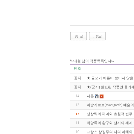
박태원 님의 작품목록입니다.
번호
공지
★ 글쓰기 버튼이 보이지 않을
공지
★(공지) 발표된 작품만 올리세
14
시론
13
아방가르트(avantgarde) 예
상상력의 체계와 초월적 변주 
12
11
벽암록의 활구와 선시의 세계 
10
프랑스 상징주의 시의 이해와 