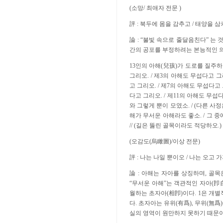
(소망/ 최애자 전문 )
評 : 북두에 몸을 감추고 / 태양을 
論 : “불빛 속으로 줄달음친다” 는
간의 공포를 부정하려는 본능적인 
13인의 아해(兒孩)가 도로를 질주하오
그리오. / 제3의 아해도 무섭다고 그
고 그리오. / 제7의 아해도 무섭다고 
다고 그리오. / 제11의 아해도 무섭
와 그렇게 뿐이 모였소. / (다른 사정
해가 무서운 아해라도 좋소. / 그 
// (길은 뚫린 골목이라도 적당하오.
(오감도(烏瞰圖)/이상 전문)
評 : 나는 나일 뿐이오 / 나는 오고 
論 : 아해는 자아를 상징하며, 골목
“무서운 아해”는 객관적인 자아(卽自
월하는 초자아(相卽)이다. 1은 개별
다. 초자아는 유위(有爲), 무위(
실의 영역이 원만하지 못하기 때문이