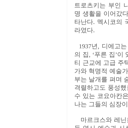
트로츠키는 부인 
명 생활을 이어갔다
타난다. 멕시코의 
라였다.
1937년, 디에
의 집, ‘푸른 집’
티 근교에 고급 
가와 혁명적 예술가
부는 날개를 펴며 
격렬하고도 풍성했을
수 있는 코요아칸은
나는 그들의 심장이
마르크스와 레닌을