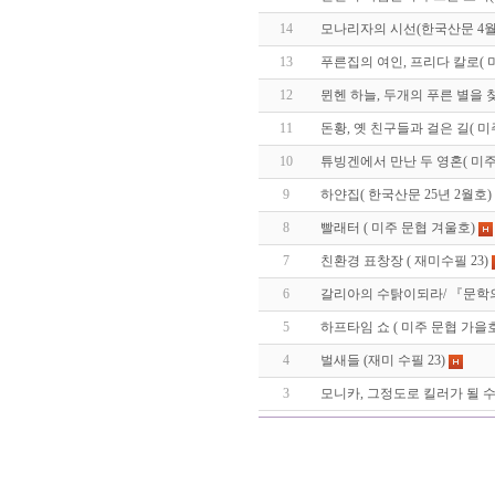
14
모나리자의 시선(한국산문 4월
13
푸른집의 여인, 프리다 칼로( 
12
뮌헨 하늘, 두개의 푸른 별을 
11
돈황, 옛 친구들과 걸은 길( 미
10
튜빙겐에서 만난 두 영혼( 미
9
하얀집( 한국산문 25년 2월호)
8
빨래터 ( 미주 문협 겨울호)
7
친환경 표창장 ( 재미수필 23)
6
갈리아의 수탉이되라/ 『문학의
5
하프타임 쇼 ( 미주 문협 가을
4
벌새들 (재미 수필 23)
3
모니카, 그정도로 킬러가 될 수