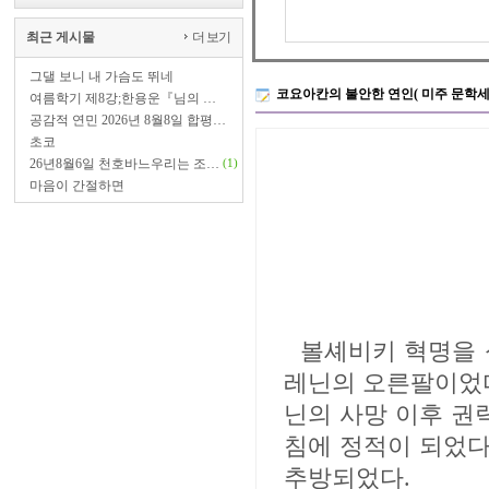
최근 게시물
더 보기
그댈 보니 내 가슴도 뛰네
코요아칸의 불안한 연인( 미주 문학세
여름학기 제8강;한용운『님의 …
공감적 연민 2026년 8월8일 합평…
초코
26년8월6일 천호바느우리는 조…
(1)
마음이 간절하면
코요
국
볼셰비키 혁명을 성
레닌의 오른팔이었다
닌의 사망 이후 권
침에 정적이 되었다
추방되었다.