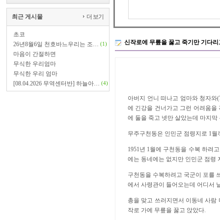
최근 게시물
더 보기
초코
신작로에 무릎을 꿇고 죽기만 기다
26년8월6일 천호바느우리는 조…
(1)
마음이 간절하면
무식한 우리엄마
무식한 우리 엄마
[08.04.2026 무역센터반] 하늘아…
(4)
아버지 언니 떠나고 엄마와 청자와
에 긴강을 건너가고 그런 어려움을
에 둘을 죽고 넷만 살았는데 마지
무주구천동은 인민군 점령지로
1
월
1951
년
1
월에 구천동을 수복 하려고
에는 동네에는 없지만 인민군 점령
구천동을 수복하려고 국군이 포를 
에서 사령관이 들어오는데 어디서 
총을 맞고 쓰러지면서 이동네 사람 
작로 가에 무릎을 꿇고 앉았다
.