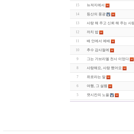
15
뉴져지에서
14
등산의 풍광
13
사랑 해 주고 신뢰 해 주는 사
12
까치 밥
11
배 안에서 예배
10
추수 감사절에
9
그는 가브리엘 천사 이었다
8
사랑해요, 사랑 했어요
7
위로라는 말
6
여행, 그 설렘
5
캣시칸의 노을