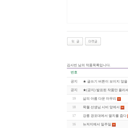
김사빈 님의 작품목록입니다.
번호
공지
★ 글쓰기 버튼이 보이지 않을
공지
★(공지) 발표된 작품만 올리세
19
삶의 아름 다운 마무리
18
목월 선생님 시비 앞에서
17
강릉 경포대에서 멸치를 줍다
16
뉴저지에서 일주일